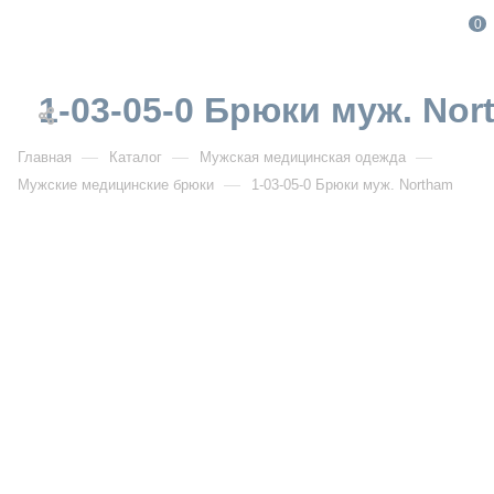
0
1-03-05-0 Брюки муж. Nor
—
—
—
Главная
Каталог
Мужская медицинская одежда
—
Мужские медицинские брюки
1-03-05-0 Брюки муж. Northam
От 3 980
₽
1-03-05-0 Брюки муж. Northam
Артикул:
IF1-03-05-0
УЗНАТЬ ОПТОВУЮ ЦЕНУ
Описание товара