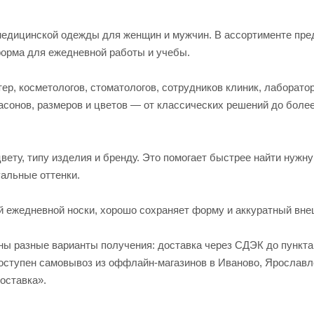
едицинской одежды для женщин и мужчин. В ассортименте пред
форма для ежедневной работы и учебы.
р, косметологов, стоматологов, сотрудников клиник, лаборато
асонов, размеров и цветов — от классических решений до боле
вету, типу изделия и бренду. Это помогает быстрее найти нужн
альные оттенки.
й ежедневной носки, хорошо сохраняет форму и аккуратный вне
пны разные варианты получения: доставка через СДЭК до пункт
 доступен самовывоз из оффлайн-магазинов в Иваново, Яросла
оставка».