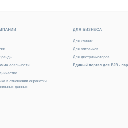
МПАНИИ
ДЛЯ БИЗНЕСА
Для клиник
сии
Для оптовиков
бренды
Для дистрибьюторов
амма лояльности
Единый портал для B2B - па
дничество
ика в отношении обработки
нальных данных