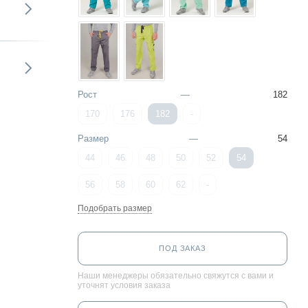
Рост
—
182
170
176
182
-
Размер
—
54
44
46
48
50
52
54
56
58
60
62
-
Подобрать размер
ПОД ЗАКАЗ
Наши менеджеры обязательно свяжутся с вами и
уточнят условия заказа