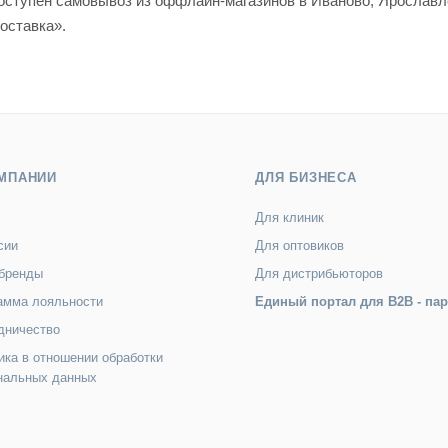
 доступен самовывоз из оффлайн-магазинов в Иваново, Яросла
оставка».
МПАНИИ
ДЛЯ БИЗНЕСА
Для клиник
сии
Для оптовиков
бренды
Для дистрибьюторов
амма лояльности
Единый портал для B2B - па
дничество
ика в отношении обработки
нальных данных