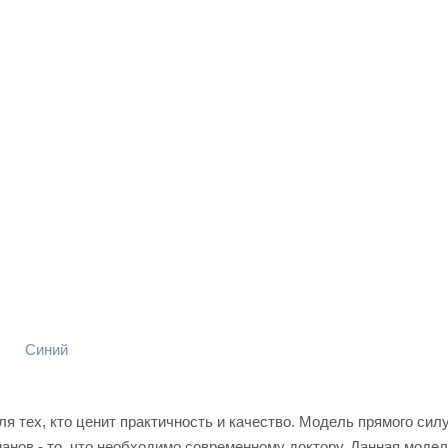
Синий
я тех, кто ценит практичность и качество. Модель прямого силу
анов - то, что необходимо современному доктору. Данная моде