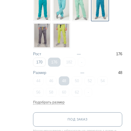
Рост
—
176
170
176
182
-
Размер
—
48
44
46
48
50
52
54
56
58
60
62
-
Подобрать размер
ПОД ЗАКАЗ