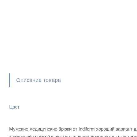
Описание товара
Цвет
Мужские медицинские брюки от Indiform хороший вариант дл
зауженной кромкой к низу и наличием дополнительных карм