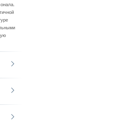
сонала.
тичной
гуре
альными
бую