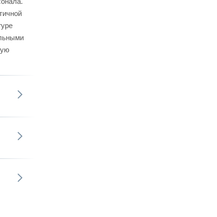
сонала.
тичной
гуре
альными
бую