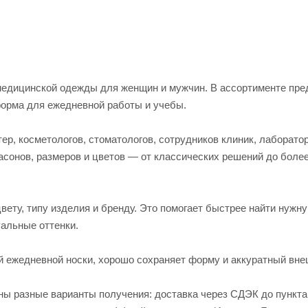
едицинской одежды для женщин и мужчин. В ассортименте пред
форма для ежедневной работы и учебы.
р, косметологов, стоматологов, сотрудников клиник, лаборато
асонов, размеров и цветов — от классических решений до боле
вету, типу изделия и бренду. Это помогает быстрее найти нужн
альные оттенки.
й ежедневной носки, хорошо сохраняет форму и аккуратный вне
пны разные варианты получения: доставка через СДЭК до пункт