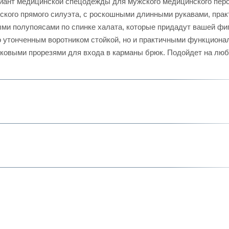
иант медицинской спецодежды для мужского медицинского пер
ского прямого силуэта, с роскошными длинными рукавами, прак
ыми полупоясами по спинке халата, которые придадут вашей фи
о утонченным воротником стойкой, но и практичными функцион
ковыми прорезями для входа в карманы брюк. Подойдет на лю