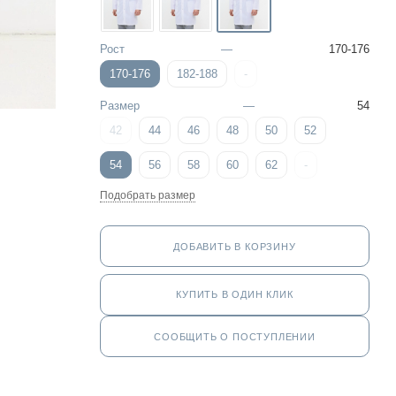
Рост
—
170-176
170-176
182-188
-
Размер
—
54
42
44
46
48
50
52
54
56
58
60
62
-
Подобрать размер
ДОБАВИТЬ В КОРЗИНУ
КУПИТЬ В ОДИН КЛИК
СООБЩИТЬ О ПОСТУПЛЕНИИ