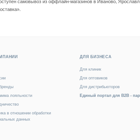
 доступен самовывоз из оффлайн-магазинов в Иваново, Яросла
оставка».
МПАНИИ
ДЛЯ БИЗНЕСА
Для клиник
сии
Для оптовиков
бренды
Для дистрибьюторов
амма лояльности
Единый портал для B2B - па
дничество
ика в отношении обработки
нальных данных