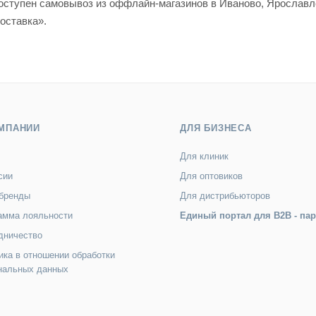
 доступен самовывоз из оффлайн-магазинов в Иваново, Яросла
оставка».
МПАНИИ
ДЛЯ БИЗНЕСА
Для клиник
сии
Для оптовиков
бренды
Для дистрибьюторов
амма лояльности
Единый портал для B2B - па
дничество
ика в отношении обработки
нальных данных