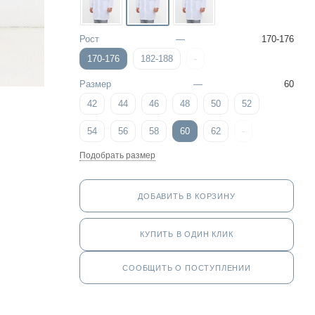
Рост
—
170-176
170-176
182-188
-
Размер
—
60
42
44
46
48
50
52
54
56
58
60
62
-
Подобрать размер
ДОБАВИТЬ В КОРЗИНУ
КУПИТЬ В ОДИН КЛИК
СООБЩИТЬ О ПОСТУПЛЕНИИ