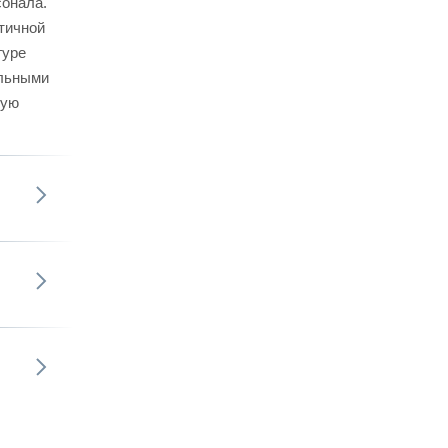
сонала.
тичной
гуре
альными
бую