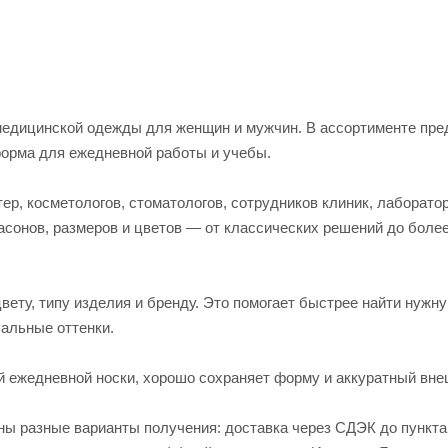
едицинской одежды для женщин и мужчин. В ассортименте пред
форма для ежедневной работы и учебы.
р, косметологов, стоматологов, сотрудников клиник, лаборато
асонов, размеров и цветов — от классических решений до боле
вету, типу изделия и бренду. Это помогает быстрее найти нужн
альные оттенки.
й ежедневной носки, хорошо сохраняет форму и аккуратный вне
пны разные варианты получения: доставка через СДЭК до пункт