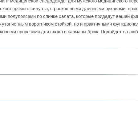
иант медицинской спецодежды для мужского медицинского пер
ского прямого силуэта, с роскошными длинными рукавами, прак
ыми полупоясами по спинке халата, которые придадут вашей фи
о утонченным воротником стойкой, но и практичными функцион
ковыми прорезями для входа в карманы брюк. Подойдет на лю