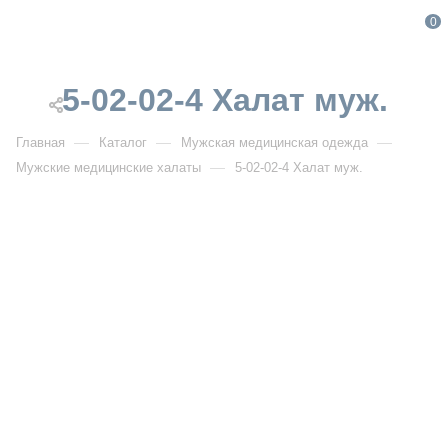
0
5-02-02-4 Халат муж.
—
—
—
Главная
Каталог
Мужская медицинская одежда
—
Мужские медицинские халаты
5-02-02-4 Халат муж.
От 2 387
₽
От 3 410
₽
РАСПРОДАЖА
Для
5-02-02-4 Халат муж.
Артикул:
DB5-02-02-4
УЗНАТЬ ОПТОВУЮ ЦЕНУ
студентов
Описание товара