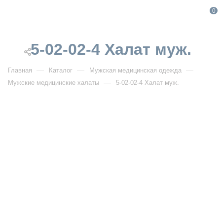
0
5-02-02-4 Халат муж.
—
—
—
Главная
Каталог
Мужская медицинская одежда
—
Мужские медицинские халаты
5-02-02-4 Халат муж.
От 1 301
₽
От 1 858
₽
РАСПРОДАЖА
Для
5-02-02-4 Халат муж.
Артикул:
DB5-02-02-4
УЗНАТЬ ОПТОВУЮ ЦЕНУ
студентов
Описание товара