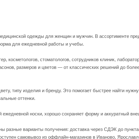
едицинской одежды для женщин и мужчин. В ассортименте пред
форма для ежедневной работы и учебы.
р, косметологов, стоматологов, сотрудников клиник, лаборато
асонов, размеров и цветов — от классических решений до боле
вету, типу изделия и бренду. Это помогает быстрее найти нужн
альные оттенки.
й ежедневной носки, хорошо сохраняет форму и аккуратный вне
пны разные варианты получения: доставка через СДЭК до пункт
 доступен самовывоз из оффлайн-магазинов в Иваново, Яросла