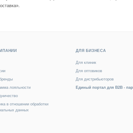
оставка».
МПАНИИ
ДЛЯ БИЗНЕСА
Для клиник
сии
Для оптовиков
бренды
Для дистрибьюторов
амма лояльности
Единый портал для B2B - па
дничество
ика в отношении обработки
нальных данных