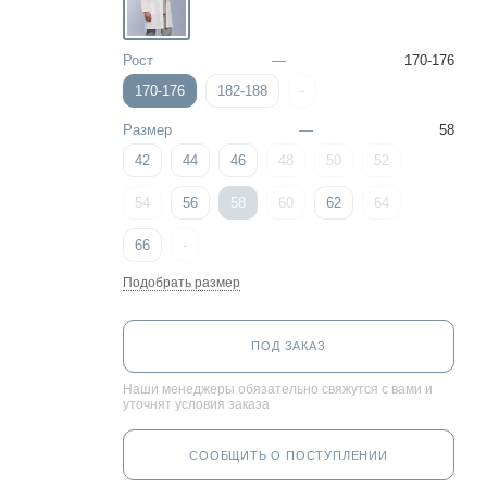
Рост
—
170-176
170-176
182-188
-
Размер
—
58
42
44
46
48
50
52
54
56
58
60
62
64
66
-
Подобрать размер
ПОД ЗАКАЗ
Наши менеджеры обязательно свяжутся с вами и
уточнят условия заказа
СООБЩИТЬ О ПОСТУПЛЕНИИ