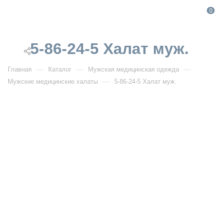
0
5-86-24-5 Халат муж.
—
—
—
Главная
Каталог
Мужская медицинская одежда
—
Мужские медицинские халаты
5-86-24-5 Халат муж.
От 2 310
₽
От 3 300
₽
5-86-24-5 Халат муж.
Артикул:
DB5-86-24-5
УЗНАТЬ ОПТОВУЮ ЦЕНУ
Описание товара