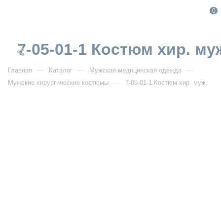
0
7-05-01-1 Костюм хир. му
—
—
—
Главная
Каталог
Мужская медицинская одежда
—
Мужские хирургические костюмы
7-05-01-1 Костюм хир. муж.
От 2 080
₽
От 2 600
₽
РАСПРОДАЖА
7-05-01-1 Костюм хир. муж.
Артикул:
DB7-05-01-1
УЗНАТЬ ОПТОВУЮ ЦЕНУ
Описание товара