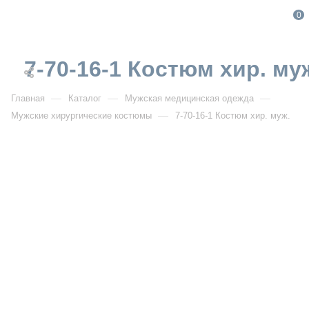
0
7-70-16-1 Костюм хир. му
—
—
—
Главная
Каталог
Мужская медицинская одежда
—
Мужские хирургические костюмы
7-70-16-1 Костюм хир. муж.
От 1 301
₽
От 1 858
₽
7-70-16-1 Костюм хир. муж.
Артикул:
DB7-70-16-1
УЗНАТЬ ОПТОВУЮ ЦЕНУ
Описание товара