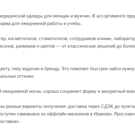
едицинской одежды для женщин и мужчин. В ассортименте пред
форма для ежедневной работы и учебы.
р, косметологов, стоматологов, сотрудников клиник, лаборато
асонов, размеров и цветов — от классических решений до боле
вету, типу изделия и бренду. Это помогает быстрее найти нужн
альные оттенки.
й ежедневной носки, хорошо сохраняет форму и аккуратный вне
пны разные варианты получения: доставка через СДЭК до пункт
 доступен самовывоз из оффлайн-магазинов в Иваново, Яросла
оставка».