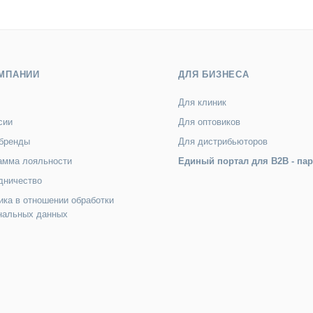
МПАНИИ
ДЛЯ БИЗНЕСА
Для клиник
сии
Для оптовиков
бренды
Для дистрибьюторов
амма лояльности
Единый портал для B2B - па
дничество
ика в отношении обработки
нальных данных