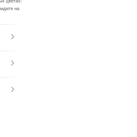
ых цветах:
видите на