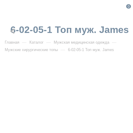
0
6-02-05-1 Топ муж. James
—
—
—
Главная
Каталог
Мужская медицинская одежда
—
Мужские хирургические топы
6-02-05-1 Топ муж. James
От 4 100
₽
6-02-05-1 Топ муж. James
Артикул:
IF6-02-05-1
УЗНАТЬ ОПТОВУЮ ЦЕНУ
Описание товара