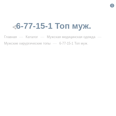
0
6-77-15-1 Топ муж.
—
—
—
Главная
Каталог
Мужская медицинская одежда
—
Мужские хирургические топы
6-77-15-1 Топ муж.
От 4 300
₽
6-77-15-1 Топ муж.
ХИТ
Артикул:
IF6-77-15-1
УЗНАТЬ ОПТОВУЮ ЦЕНУ
Описание товара