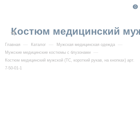
0
Костюм медицинский мужск
—
—
—
Главная
Каталог
Мужская медицинская одежда
—
Мужские медицинские костюмы с блузонами
Костюм медицинский мужской (ТС, короткий рукав, на кнопках) арт.
7-50-01-1
От 1 301
₽
От 1 858
₽
РАСПРОДАЖА
Костюм медицинский мужской (ТС, короткий рукав, на
кнопках) арт. 7-50-01-1
Артикул:
DB7-50-01-1
УЗНАТЬ ОПТОВУЮ ЦЕНУ