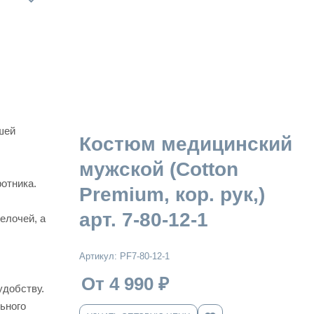
шей
Костюм медицинский
мужской (Cotton
ротника.
Premium, кор. рук,)
арт. 7-80-12-1
елочей, а
Артикул:
PF7-80-12-1
От 4 990
₽
удобству.
ьного