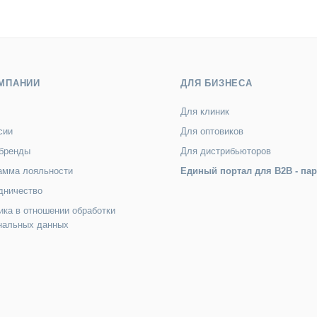
МПАНИИ
ДЛЯ БИЗНЕСА
Для клиник
сии
Для оптовиков
бренды
Для дистрибьюторов
амма лояльности
Единый портал для B2B - па
дничество
ика в отношении обработки
нальных данных