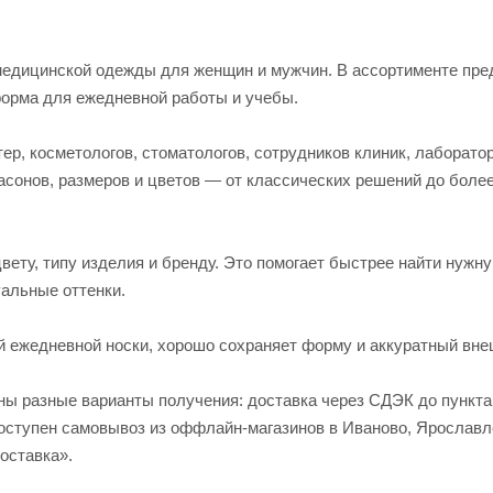
едицинской одежды для женщин и мужчин. В ассортименте пред
форма для ежедневной работы и учебы.
р, косметологов, стоматологов, сотрудников клиник, лаборато
асонов, размеров и цветов — от классических решений до боле
вету, типу изделия и бренду. Это помогает быстрее найти нужн
альные оттенки.
й ежедневной носки, хорошо сохраняет форму и аккуратный вне
пны разные варианты получения: доставка через СДЭК до пункт
 доступен самовывоз из оффлайн-магазинов в Иваново, Яросла
оставка».