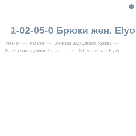
0
1-02-05-0 Брюки жен. Ely
—
—
—
Главная
Каталог
Женская медицинская одежда
—
Женские медицинские брюки
1-02-05-0 Брюки жен. Elyon
От 3 180
₽
1-02-05-0 Брюки жен. Elyon
РАСПРОДАЖА
Артикул:
IF1-02-05-0
УЗНАТЬ ОПТОВУЮ ЦЕНУ
Описание товара