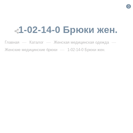
0
1-02-14-0 Брюки жен.
—
—
—
Главная
Каталог
Женская медицинская одежда
—
Женские медицинские брюки
1-02-14-0 Брюки жен.
От 700
₽
1-02-14-0 Брюки жен.
Артикул:
PF1-02-14-0
УЗНАТЬ ОПТОВУЮ ЦЕНУ
Описание товара