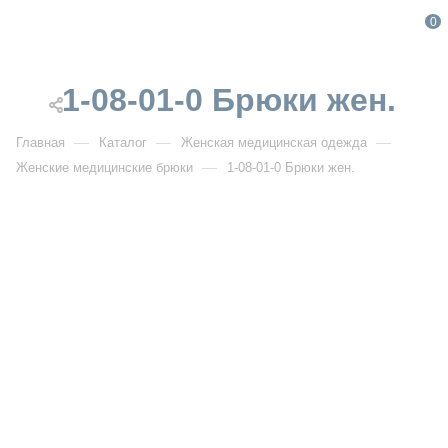
0
1-08-01-0 Брюки жен.
—
—
—
Главная
Каталог
Женская медицинская одежда
—
Женские медицинские брюки
1-08-01-0 Брюки жен.
От 700
₽
От 1 000
₽
РАСПРОДАЖА
1-08-01-0 Брюки жен.
Артикул:
DB1-08-01-0
УЗНАТЬ ОПТОВУЮ ЦЕНУ
Описание товара