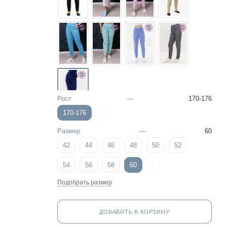
Рост
—
170-176
170-176
-
Размер
—
60
42
44
46
48
50
52
54
56
58
60
-
Подобрать размер
ДОБАВИТЬ В КОРЗИНУ