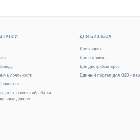
МПАНИИ
ДЛЯ БИЗНЕСА
Для клиник
сии
Для оптовиков
бренды
Для дистрибьюторов
амма лояльности
Единый портал для B2B - па
дничество
ика в отношении обработки
нальных данных