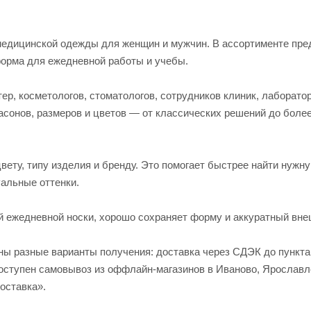
едицинской одежды для женщин и мужчин. В ассортименте пред
форма для ежедневной работы и учебы.
р, косметологов, стоматологов, сотрудников клиник, лаборато
асонов, размеров и цветов — от классических решений до боле
вету, типу изделия и бренду. Это помогает быстрее найти нужн
альные оттенки.
й ежедневной носки, хорошо сохраняет форму и аккуратный вне
пны разные варианты получения: доставка через СДЭК до пункт
 доступен самовывоз из оффлайн-магазинов в Иваново, Яросла
оставка».