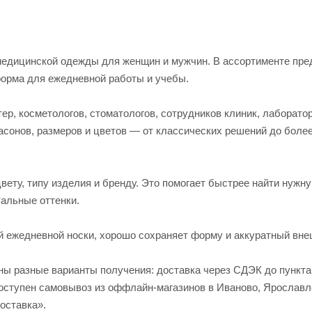
едицинской одежды для женщин и мужчин. В ассортименте пред
форма для ежедневной работы и учебы.
р, косметологов, стоматологов, сотрудников клиник, лаборато
асонов, размеров и цветов — от классических решений до боле
вету, типу изделия и бренду. Это помогает быстрее найти нужн
альные оттенки.
й ежедневной носки, хорошо сохраняет форму и аккуратный вне
пны разные варианты получения: доставка через СДЭК до пункт
 доступен самовывоз из оффлайн-магазинов в Иваново, Яросла
оставка».