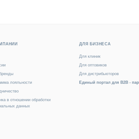
МПАНИИ
ДЛЯ БИЗНЕСА
Для клиник
сии
Для оптовиков
бренды
Для дистрибьюторов
амма лояльности
Единый портал для B2B - па
дничество
ика в отношении обработки
нальных данных