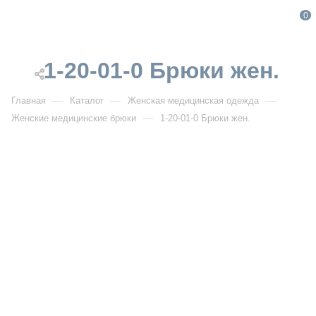
0
1-20-01-0 Брюки жен.
—
—
—
Главная
Каталог
Женская медицинская одежда
—
Женские медицинские брюки
1-20-01-0 Брюки жен.
От 1 600
₽
1-20-01-0 Брюки жен.
РАСПРОДАЖА
Артикул:
DB1-20-01-0
УЗНАТЬ ОПТОВУЮ ЦЕНУ
Описание товара