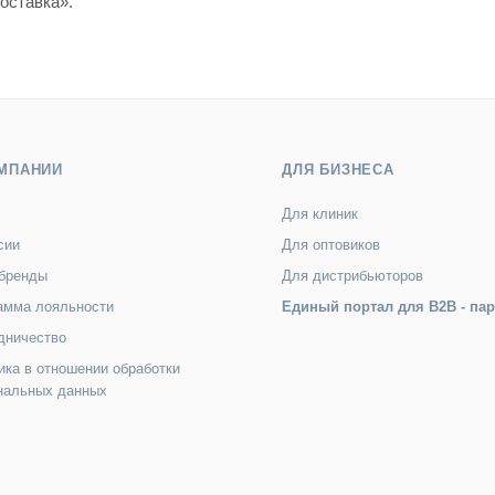
оставка».
МПАНИИ
ДЛЯ БИЗНЕСА
Для клиник
сии
Для оптовиков
бренды
Для дистрибьюторов
амма лояльности
Единый портал для B2B - па
дничество
ика в отношении обработки
нальных данных