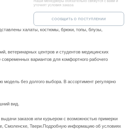
Наши менеджеры обязательно свяжутся с вами и
уточнят условия заказа
СООБЩИТЬ О ПОСТУПЛЕНИИ
ставлены халаты, костюмы, брюки, топы, блузы,
рий, ветеринарных центров и студентов медицинских
е современных вариантов для комфортного рабочего
ую модель без долгого выбора. В ассортимент регулярно
шний вид.
а выдачи заказов или курьером с возможностью примерки
вле, Смоленске, Твери.Подробную информацию об условиях