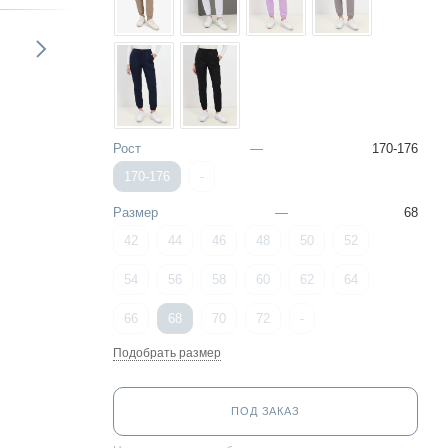
Рост
—
170-176
170-176
-
Размер
—
68
42
44
46
48
50
52
54
56
58
60
62
64
66
68
70
72
-
Подобрать размер
ПОД ЗАКАЗ