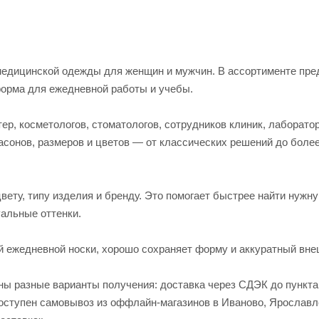
едицинской одежды для женщин и мужчин. В ассортименте пред
форма для ежедневной работы и учебы.
р, косметологов, стоматологов, сотрудников клиник, лаборато
асонов, размеров и цветов — от классических решений до боле
вету, типу изделия и бренду. Это помогает быстрее найти нужн
альные оттенки.
й ежедневной носки, хорошо сохраняет форму и аккуратный вне
пны разные варианты получения: доставка через СДЭК до пункт
 доступен самовывоз из оффлайн-магазинов в Иваново, Яросла