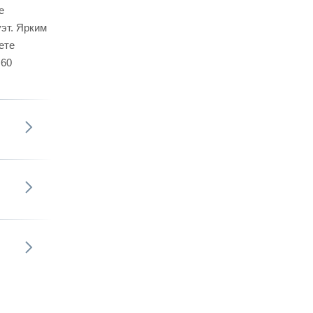
е
эт. Ярким
ете
 60