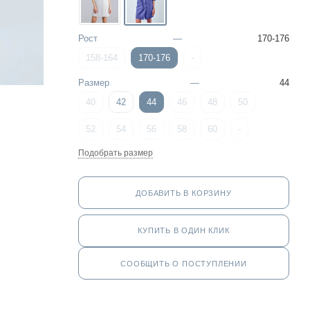
Рост
—
170-176
158-164
170-176
-
Размер
—
44
40
42
44
46
48
50
52
54
56
58
60
-
Подобрать размер
ДОБАВИТЬ В КОРЗИНУ
КУПИТЬ В ОДИН КЛИК
СООБЩИТЬ О ПОСТУПЛЕНИИ