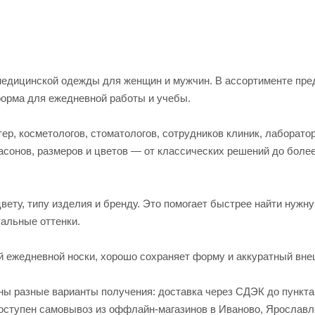
едицинской одежды для женщин и мужчин. В ассортименте пред
форма для ежедневной работы и учебы.
р, косметологов, стоматологов, сотрудников клиник, лаборато
асонов, размеров и цветов — от классических решений до боле
вету, типу изделия и бренду. Это помогает быстрее найти нужн
альные оттенки.
й ежедневной носки, хорошо сохраняет форму и аккуратный вне
пны разные варианты получения: доставка через СДЭК до пункт
 доступен самовывоз из оффлайн-магазинов в Иваново, Яросла