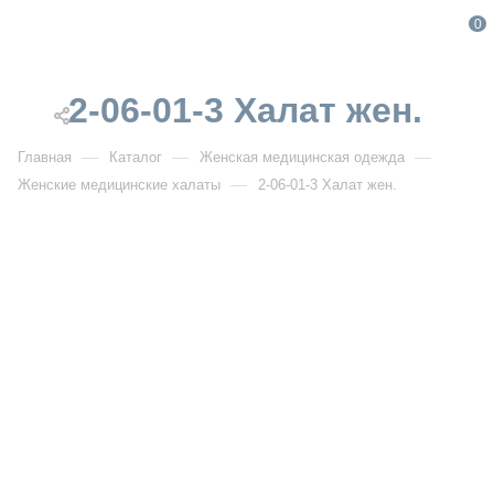
0
2-06-01-3 Халат жен.
—
—
—
Главная
Каталог
Женская медицинская одежда
—
Женские медицинские халаты
2-06-01-3 Халат жен.
От 1 888
₽
От 2 360
₽
РАСПРОДАЖА
2-06-01-3 Халат жен.
Артикул:
DB2-06-01-3
УЗНАТЬ ОПТОВУЮ ЦЕНУ
Описание товара