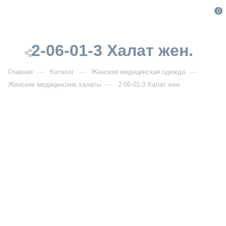
0
2-06-01-3 Халат жен.
—
—
—
Главная
Каталог
Женская медицинская одежда
—
Женские медицинские халаты
2-06-01-3 Халат жен.
От 1 888
₽
От 2 360
₽
РАСПРОДАЖА
2-06-01-3 Халат жен.
Артикул:
DB2-06-01-3
УЗНАТЬ ОПТОВУЮ ЦЕНУ
Описание товара