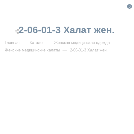
0
2-06-01-3 Халат жен.
—
—
—
Главная
Каталог
Женская медицинская одежда
—
Женские медицинские халаты
2-06-01-3 Халат жен.
От 1 888
₽
От 2 360
₽
РАСПРОДАЖА
2-06-01-3 Халат жен.
Артикул:
DB2-06-01-3
УЗНАТЬ ОПТОВУЮ ЦЕНУ
Описание товара