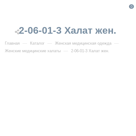
0
2-06-01-3 Халат жен.
—
—
—
Главная
Каталог
Женская медицинская одежда
—
Женские медицинские халаты
2-06-01-3 Халат жен.
От 1 888
₽
От 2 360
₽
РАСПРОДАЖА
2-06-01-3 Халат жен.
Артикул:
DB2-06-01-3
УЗНАТЬ ОПТОВУЮ ЦЕНУ
Описание товара