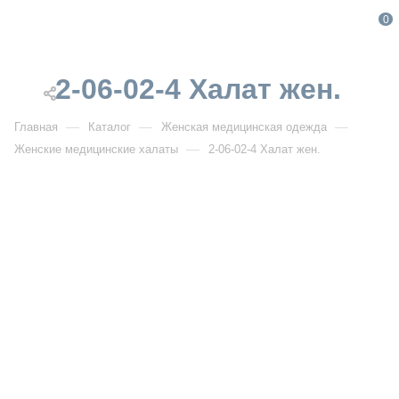
0
2-06-02-4 Халат жен.
—
—
—
Главная
Каталог
Женская медицинская одежда
—
Женские медицинские халаты
2-06-02-4 Халат жен.
От 3 212
₽
2-06-02-4 Халат жен.
РАСПРОДАЖА
Артикул:
DB2-06-02-4
УЗНАТЬ ОПТОВУЮ ЦЕНУ
Описание товара