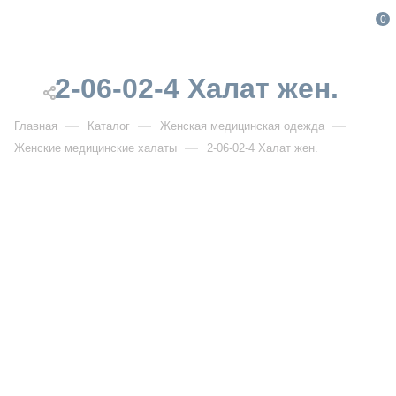
0
2-06-02-4 Халат жен.
—
—
—
Главная
Каталог
Женская медицинская одежда
—
Женские медицинские халаты
2-06-02-4 Халат жен.
От 3 212
₽
2-06-02-4 Халат жен.
РАСПРОДАЖА
Артикул:
DB2-06-02-4
УЗНАТЬ ОПТОВУЮ ЦЕНУ
Описание товара