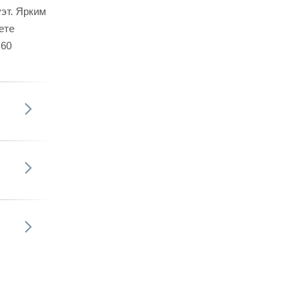
эт. Ярким
ете
 60