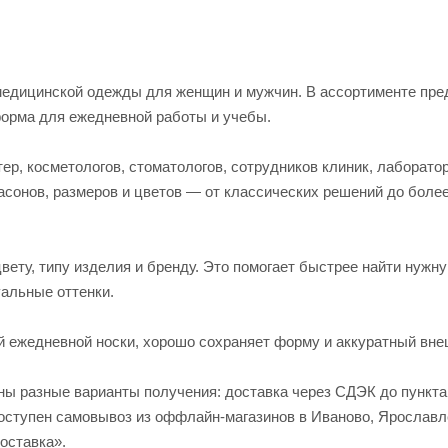
едицинской одежды для женщин и мужчин. В ассортименте пред
форма для ежедневной работы и учебы.
р, косметологов, стоматологов, сотрудников клиник, лаборато
асонов, размеров и цветов — от классических решений до боле
вету, типу изделия и бренду. Это помогает быстрее найти нужн
альные оттенки.
й ежедневной носки, хорошо сохраняет форму и аккуратный вне
пны разные варианты получения: доставка через СДЭК до пункт
 доступен самовывоз из оффлайн-магазинов в Иваново, Яросла
оставка».