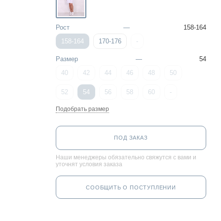
Рост
—
158-164
158-164
170-176
-
Размер
—
54
40
42
44
46
48
50
52
54
56
58
60
-
Подобрать размер
ПОД ЗАКАЗ
Наши менеджеры обязательно свяжутся с вами и
уточнят условия заказа
СООБЩИТЬ О ПОСТУПЛЕНИИ