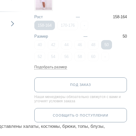
Рост
—
158-164
158-164
170-176
-
Размер
—
50
40
42
44
46
48
50
52
54
56
58
60
-
Подобрать размер
ПОД ЗАКАЗ
Наши менеджеры обязательно свяжутся с вами и
уточнят условия заказа
СООБЩИТЬ О ПОСТУПЛЕНИИ
ставлены халаты, костюмы, брюки, топы, блузы,