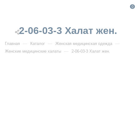
0
2-06-03-3 Халат жен.
—
—
—
Главная
Каталог
Женская медицинская одежда
—
Женские медицинские халаты
2-06-03-3 Халат жен.
2-06-03-3 Халат жен.
Артикул:
DB2-06-03-3
УЗНАТЬ ОПТОВУЮ ЦЕНУ
Описание товара
Три четверти (3/4)
Длина рукава