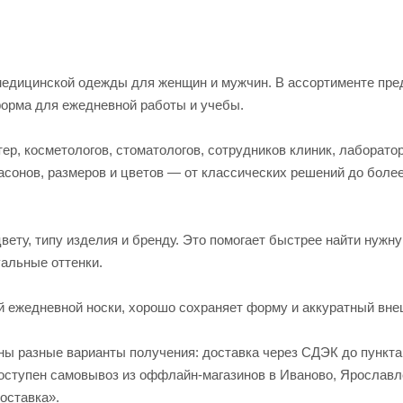
едицинской одежды для женщин и мужчин. В ассортименте пред
форма для ежедневной работы и учебы.
р, косметологов, стоматологов, сотрудников клиник, лаборато
асонов, размеров и цветов — от классических решений до боле
вету, типу изделия и бренду. Это помогает быстрее найти нужн
альные оттенки.
й ежедневной носки, хорошо сохраняет форму и аккуратный вне
пны разные варианты получения: доставка через СДЭК до пункт
 доступен самовывоз из оффлайн-магазинов в Иваново, Яросла
оставка».