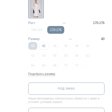
Рост
—
170-176
158-164
170-176
-
Размер
—
40
40
42
44
46
48
50
52
54
56
58
60
62
64
66
68
70
72
-
Подобрать размер
ПОД ЗАКАЗ
Наши менеджеры обязательно свяжутся с вами и
уточнят условия заказа