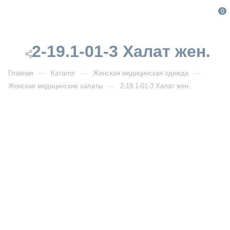
0
2-19.1-01-3 Халат жен.
—
—
—
Главная
Каталог
Женская медицинская одежда
—
Женские медицинские халаты
2-19.1-01-3 Халат жен.
От 1 354
₽
От 1 934
₽
2-19.1-01-3 Халат жен.
Артикул:
DB2-19.1-01-3
УЗНАТЬ ОПТОВУЮ ЦЕНУ
Описание товара