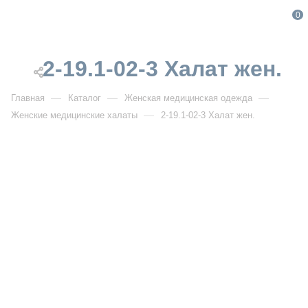
0
2-19.1-02-3 Халат жен.
—
—
—
Главная
Каталог
Женская медицинская одежда
—
Женские медицинские халаты
2-19.1-02-3 Халат жен.
От 2 473
₽
От 3 533
₽
2-19.1-02-3 Халат жен.
Артикул:
DB2-19.1-02-3
УЗНАТЬ ОПТОВУЮ ЦЕНУ
Описание товара