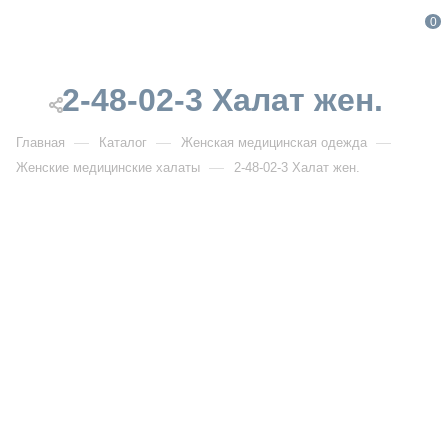
0
2-48-02-3 Халат жен.
—
—
—
Главная
Каталог
Женская медицинская одежда
—
Женские медицинские халаты
2-48-02-3 Халат жен.
От 2 433
₽
От 3 476
₽
РАСПРОДАЖА
2-48-02-3 Халат жен.
Артикул:
DB2-48-02-3
УЗНАТЬ ОПТОВУЮ ЦЕНУ
Описание товара