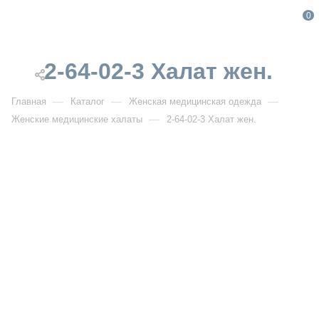
0
2-64-02-3 Халат жен.
—
—
—
Главная
Каталог
Женская медицинская одежда
—
Женские медицинские халаты
2-64-02-3 Халат жен.
От 2 141
₽
От 3 058
₽
2-64-02-3 Халат жен.
Артикул:
DB2-64-02-3
УЗНАТЬ ОПТОВУЮ ЦЕНУ
Описание товара