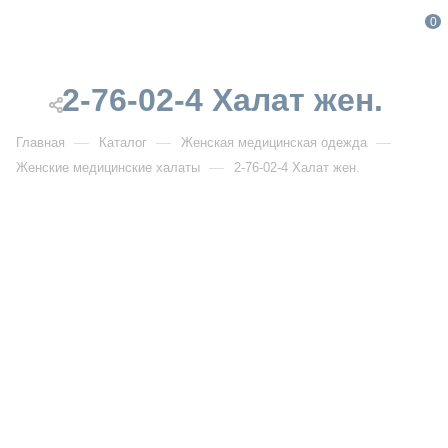
0
2-76-02-4 Халат жен.
—
—
—
Главная
Каталог
Женская медицинская одежда
—
Женские медицинские халаты
2-76-02-4 Халат жен.
От 1 301
₽
От 1 858
₽
2-76-02-4 Халат жен.
Артикул:
DB2-76-02-4
УЗНАТЬ ОПТОВУЮ ЦЕНУ
Описание товара