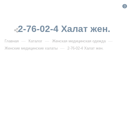
0
2-76-02-4 Халат жен.
—
—
—
Главная
Каталог
Женская медицинская одежда
—
Женские медицинские халаты
2-76-02-4 Халат жен.
От 2 108
₽
От 3 012
₽
2-76-02-4 Халат жен.
Артикул:
DB2-76-02-4
УЗНАТЬ ОПТОВУЮ ЦЕНУ
Описание товара