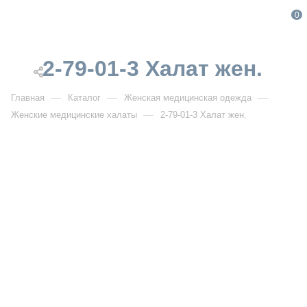
0
2-79-01-3 Халат жен.
—
—
—
Главная
Каталог
Женская медицинская одежда
—
Женские медицинские халаты
2-79-01-3 Халат жен.
От 1 910
₽
От 2 728
₽
РАСПРОДАЖА
2-79-01-3 Халат жен.
Артикул:
DB2-79-01-3
УЗНАТЬ ОПТОВУЮ ЦЕНУ
Описание товара