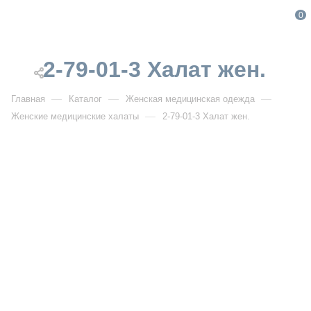
0
2-79-01-3 Халат жен.
—
—
—
Главная
Каталог
Женская медицинская одежда
—
Женские медицинские халаты
2-79-01-3 Халат жен.
От 1 910
₽
От 2 728
₽
РАСПРОДАЖА
2-79-01-3 Халат жен.
Артикул:
DB2-79-01-3
УЗНАТЬ ОПТОВУЮ ЦЕНУ
Описание товара