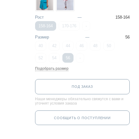
Рост
—
158-164
158-164
170-176
-
Размер
—
56
40
42
44
46
48
50
52
54
56
-
Подобрать размер
ПОД ЗАКАЗ
Наши менеджеры обязательно свяжутся с вами и
уточнят условия заказа
СООБЩИТЬ О ПОСТУПЛЕНИИ