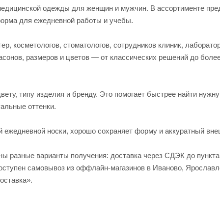
едицинской одежды для женщин и мужчин. В ассортименте пред
форма для ежедневной работы и учебы.
р, косметологов, стоматологов, сотрудников клиник, лаборато
асонов, размеров и цветов — от классических решений до боле
вету, типу изделия и бренду. Это помогает быстрее найти нужн
альные оттенки.
й ежедневной носки, хорошо сохраняет форму и аккуратный вне
пны разные варианты получения: доставка через СДЭК до пункт
 доступен самовывоз из оффлайн-магазинов в Иваново, Яросла
оставка».