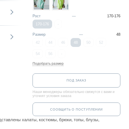
Рост
—
170-176
170-176
-
Размер
—
48
42
44
46
48
50
52
54
56
-
Подобрать размер
ПОД ЗАКАЗ
Наши менеджеры обязательно свяжутся с вами и
уточнят условия заказа
СООБЩИТЬ О ПОСТУПЛЕНИИ
ставлены халаты, костюмы, брюки, топы, блузы,