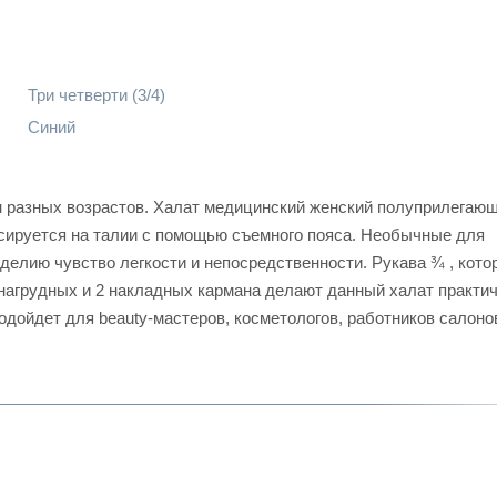
Три четверти (3/4)
Синий
азных возрастов. Халат медицинский женский полуприлегающ
ксируется на талии с помощью съемного пояса. Необычные для
елию чувство легкости и непосредственности. Рукава ¾ , кото
 нагрудных и 2 накладных кармана делают данный халат практи
ойдет для beauty-мастеров, косметологов, работников салоно