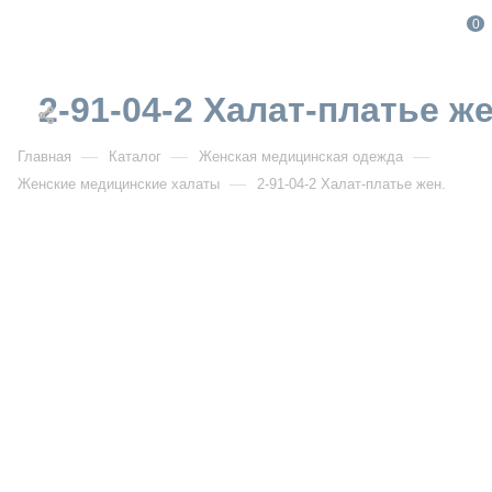
0
2-91-04-2 Халат-платье же
—
—
—
Главная
Каталог
Женская медицинская одежда
—
Женские медицинские халаты
2-91-04-2 Халат-платье жен.
От 1 499
₽
От 2 142
₽
РАСПРОДАЖА
2-91-04-2 Халат-платье жен.
Артикул:
VF2-91-04-2
УЗНАТЬ ОПТОВУЮ ЦЕНУ
Описание товара