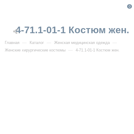
0
4-71.1-01-1 Костюм жен.
—
—
—
Главная
Каталог
Женская медицинская одежда
—
Женские хирургические костюмы
4-71.1-01-1 Костюм жен.
От 2 500
₽
4-71.1-01-1 Костюм жен.
Артикул:
DB4-71.1-01-1
УЗНАТЬ ОПТОВУЮ ЦЕНУ
Описание товара