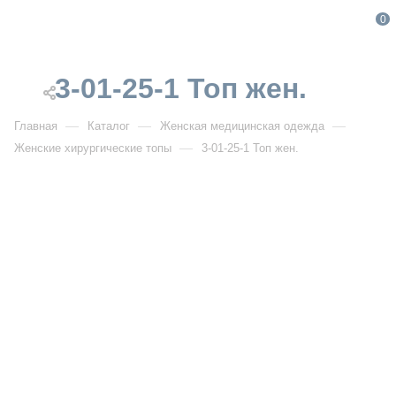
0
3-01-25-1 Топ жен.
—
—
—
Главная
Каталог
Женская медицинская одежда
—
Женские хирургические топы
3-01-25-1 Топ жен.
От 2 000
₽
3-01-25-1 Топ жен.
Артикул:
MG 3-01-25-1
УЗНАТЬ ОПТОВУЮ ЦЕНУ
Описание товара