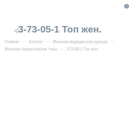
0
3-73-05-1 Топ жен.
—
—
—
Главная
Каталог
Женская медицинская одежда
—
Женские хирургические топы
3-73-05-1 Топ жен.
От 3 900
₽
3-73-05-1 Топ жен.
Артикул:
IF3-73-05-1
УЗНАТЬ ОПТОВУЮ ЦЕНУ
Описание товара