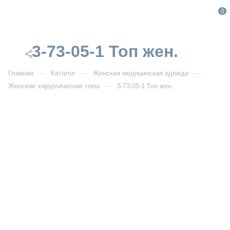
0
3-73-05-1 Топ жен.
—
—
—
Главная
Каталог
Женская медицинская одежда
—
Женские хирургические топы
3-73-05-1 Топ жен.
От 3 900
₽
3-73-05-1 Топ жен.
Артикул:
IF3-73-05-1
УЗНАТЬ ОПТОВУЮ ЦЕНУ
Описание товара